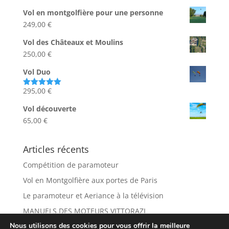
sur 5
Vol en montgolfière pour une personne
249,00
€
Vol des Châteaux et Moulins
250,00
€
Vol Duo
295,00
€
Note
5.00
sur 5
Vol découverte
65,00
€
Articles récents
Compétition de paramoteur
Vol en Montgolfière aux portes de Paris
Le paramoteur et Aeriance à la télévision
MANUELS DES MOTEURS VITTORAZI
Nous utilisons des cookies pour vous offrir la meilleure
Les Châteaux vus du ciel