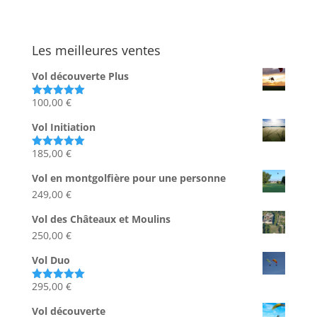
Les meilleures ventes
Vol découverte Plus
100,00
€
Note
5.00
sur 5
Vol Initiation
185,00
€
Note
5.00
sur 5
Vol en montgolfière pour une personne
249,00
€
Vol des Châteaux et Moulins
250,00
€
Vol Duo
295,00
€
Note
5.00
sur 5
Vol découverte