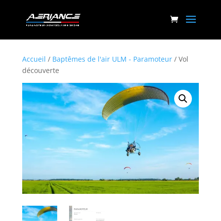
Accueil
/
Baptêmes de l'air ULM - Paramoteur
/ Vol
découverte