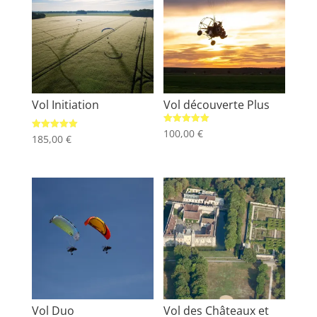
Vol Initiation
Vol découverte Plus
Note
100,00
€
Note
185,00
€
5.00
5.00
sur 5
sur 5
Vol Duo
Vol des Châteaux et