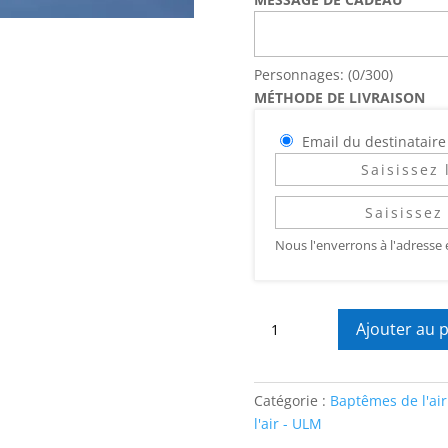
Personnages: (
0
/300)
MÉTHODE DE LIVRAISON
Email du destinataire
Nous l'enverrons à l'adresse 
quantité
Ajouter au 
de
Vol
Duo
Catégorie :
Baptêmes de l'ai
l'air - ULM