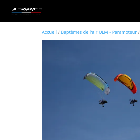
Accueil
/
Baptêmes de l'air ULM - Paramoteur
/