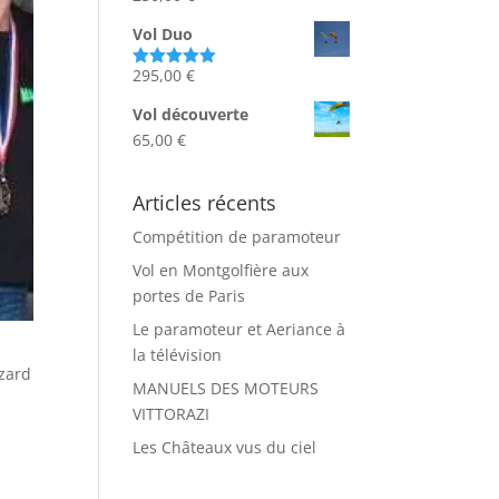
Vol Duo
295,00
€
Note
5.00
sur 5
Vol découverte
65,00
€
Articles récents
Compétition de paramoteur
Vol en Montgolfière aux
portes de Paris
Le paramoteur et Aeriance à
la télévision
uzard
MANUELS DES MOTEURS
VITTORAZI
Les Châteaux vus du ciel