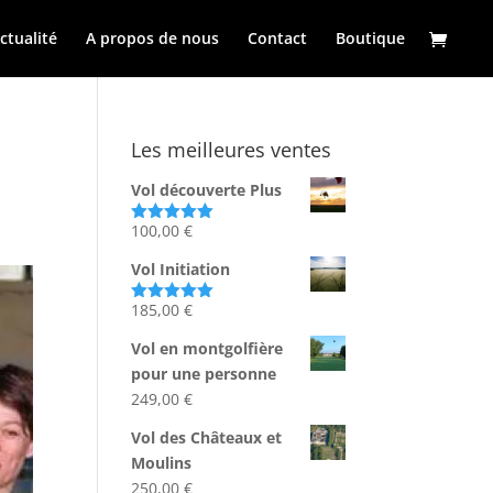
ctualité
A propos de nous
Contact
Boutique
Les meilleures ventes
Vol découverte Plus
100,00
€
Note
5.00
sur 5
Vol Initiation
185,00
€
Note
5.00
sur 5
Vol en montgolfière
pour une personne
249,00
€
Vol des Châteaux et
Moulins
250,00
€