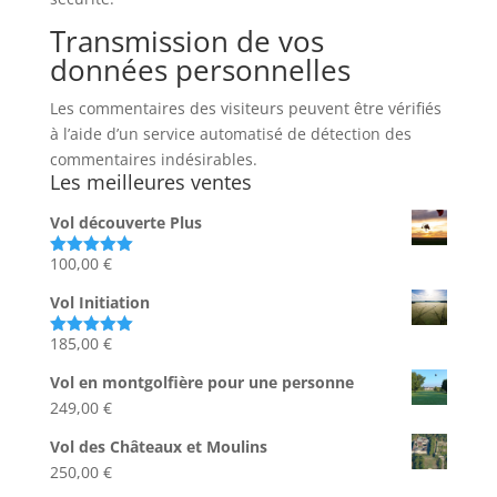
Transmission de vos
données personnelles
Les commentaires des visiteurs peuvent être vérifiés
à l’aide d’un service automatisé de détection des
commentaires indésirables.
Les meilleures ventes
Vol découverte Plus
100,00
€
Note
5.00
sur 5
Vol Initiation
185,00
€
Note
5.00
sur 5
Vol en montgolfière pour une personne
249,00
€
Vol des Châteaux et Moulins
250,00
€