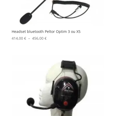
Headset bluetooth Peltor Optim 3 ou X5
Plage
414,00
€
–
456,00
€
de
prix :
414,00 €
à
456,00 €