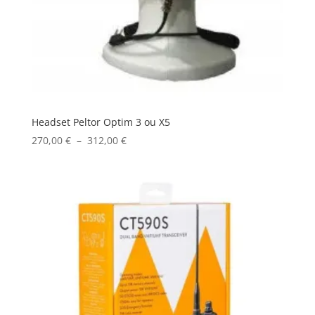
Headset Peltor Optim 3 ou X5
Plage
270,00
€
–
312,00
€
de
prix :
270,00 €
à
312,00 €