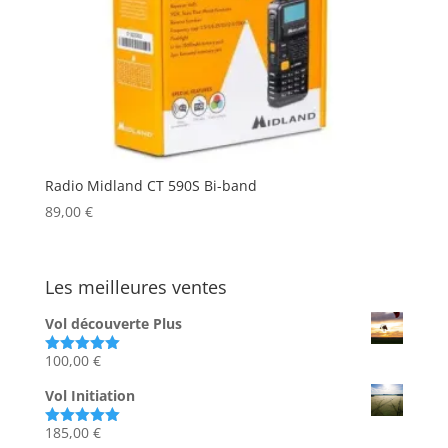
Radio Midland CT 590S Bi-band
89,00
€
Les meilleures ventes
Vol découverte Plus
100,00
€
Note
5.00
sur 5
Vol Initiation
185,00
€
Note
5.00