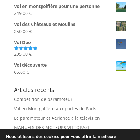
sur 5
Vol en montgolfière pour une personne
249,00
€
Vol des Châteaux et Moulins
250,00
€
Vol Duo
295,00
€
Note
5.00
sur 5
Vol découverte
65,00
€
Articles récents
Compétition de paramoteur
Vol en Montgolfière aux portes de Paris
Le paramoteur et Aeriance à la télévision
MANUELS DES MOTEURS VITTORAZI
Nous utilisons des cookies pour vous offrir la meilleure
Les Châteaux vus du ciel