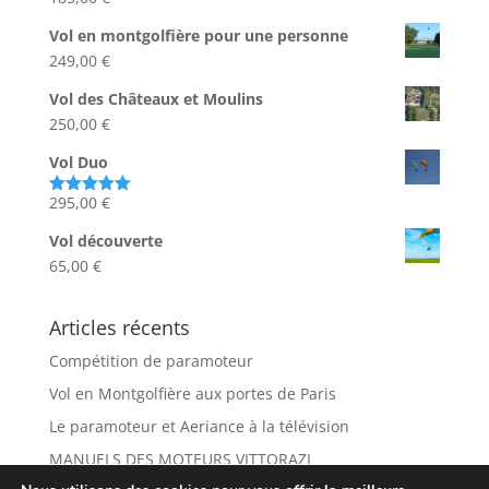
Note
5.00
sur 5
Vol en montgolfière pour une personne
249,00
€
Vol des Châteaux et Moulins
250,00
€
Vol Duo
295,00
€
Note
5.00
sur 5
Vol découverte
65,00
€
Articles récents
Compétition de paramoteur
Vol en Montgolfière aux portes de Paris
Le paramoteur et Aeriance à la télévision
MANUELS DES MOTEURS VITTORAZI