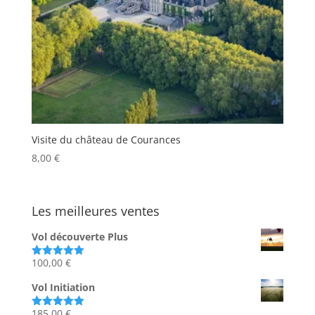
Visite du château de Courances
8,00
€
Les meilleures ventes
Vol découverte Plus
100,00
€
Note
5.00
sur 5
Vol Initiation
185,00
€