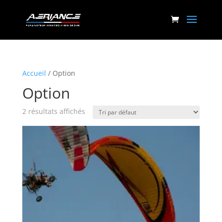
Accueil
/ Option
Option
2 résultats affichés