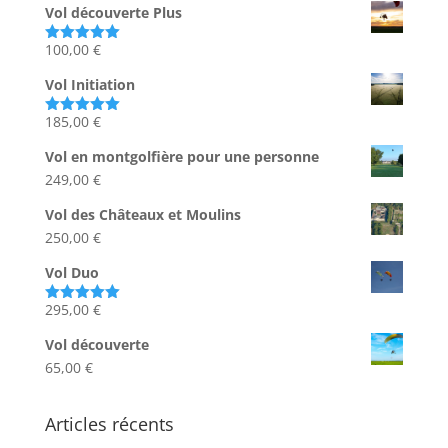
Vol découverte Plus
100,00
€
Note
5.00
sur 5
Vol Initiation
185,00
€
Note
5.00
sur 5
Vol en montgolfière pour une personne
249,00
€
Vol des Châteaux et Moulins
250,00
€
Vol Duo
295,00
€
Note
5.00
sur 5
Vol découverte
65,00
€
Articles récents