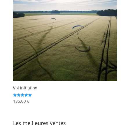
Vol Initiation
185,00
€
Note
5.00
sur 5
Les meilleures ventes