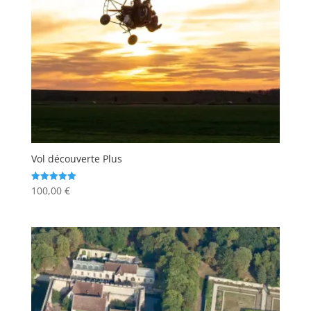
Vol découverte Plus
100,00
€
Note
5.00
sur 5