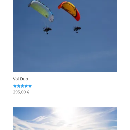
Vol Duo
295,00
€
Note
5.00
sur 5