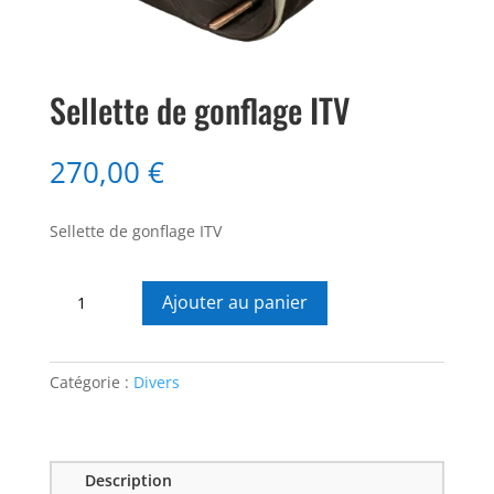
Sellette de gonflage ITV
270,00
€
Sellette de gonflage ITV
quantité
Ajouter au panier
de
Sellette
de
Catégorie :
Divers
gonflage
ITV
Description