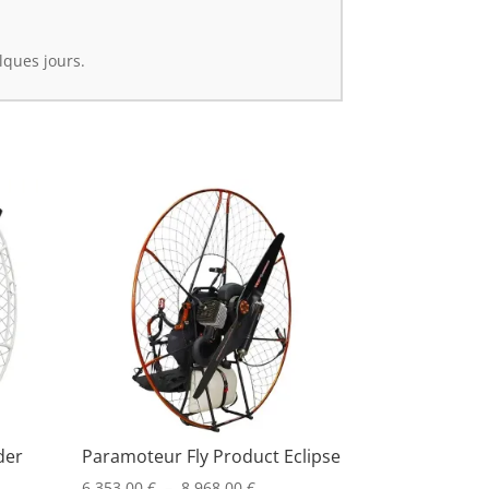
lques jours.
der
Paramoteur Fly Product Eclipse
Plage
6.353,00
€
–
8.968,00
€