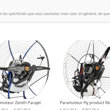
on les spécificités que vous souhaitez mais sont, en général, de que
moteur Zenith Parajet
Paramoteur Fly product Ri
Plage
Plage
5,80
€
–
8.362,00
€
6.414,00
€
–
8.967,00
€