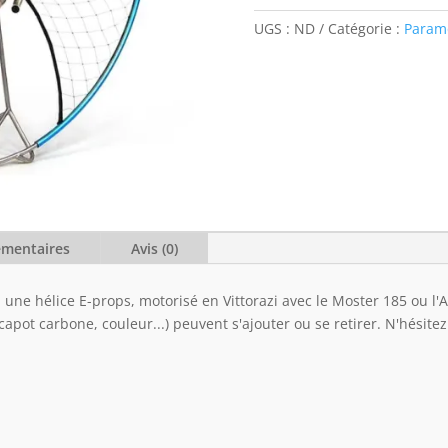
Maverick
UGS :
ND
Catégorie :
Param
Parajet
émentaires
Avis (0)
ne hélice E-props, motorisé en Vittorazi avec le Moster 185 ou l'A
capot carbone, couleur...) peuvent s'ajouter ou se retirer. N'hésit