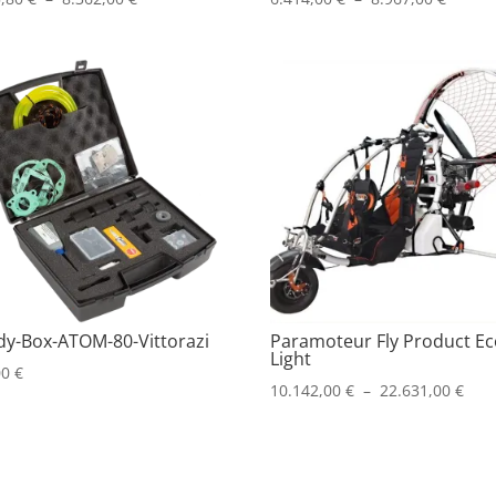
de
de
prix :
prix :
7.455,80 €
6.414,
à
à
8.362,00 €
8.967,
y-Box-ATOM-80-Vittorazi
Paramoteur Fly Product Ec
Light
00
€
Plag
10.142,00
€
–
22.631,00
€
de
prix 
10.1