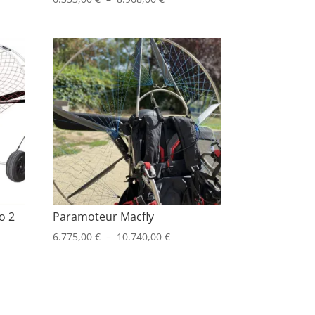
de
prix :
00 €
6.353,00 €
à
00 €
8.968,00 €
o 2
Paramoteur Macfly
Plage
6.775,00
€
–
10.740,00
€
e
de
prix :
:
6.775,00 €
42,00 €
à