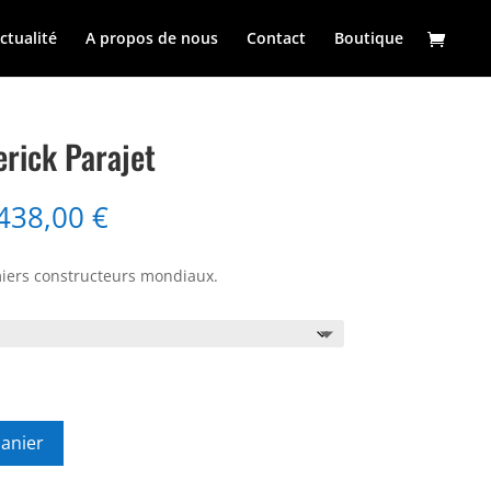
ctualité
A propos de nous
Contact
Boutique
rick Parajet
Plage
.438,00
€
de
prix :
iers constructeurs mondiaux.
7.658,00 €
à
8.438,00 €
panier