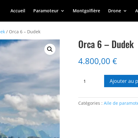
Accueil
Paramoteur
Montgolfière
Drone
A
ek
/ Orca 6 – Dudek
Orca 6 – Dudek
4.800,00
€
quantité
Ajouter au 
de
Orca
6
Catégories :
Aile de paramot
-
Dudek