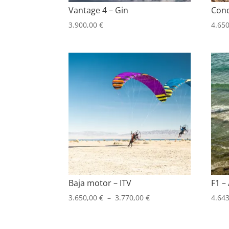
Vantage 4 – Gin
Cond
3.900,00
€
4.65
Baja motor – ITV
F1 –
Plage
3.650,00
€
–
3.770,00
€
4.64
de
prix :