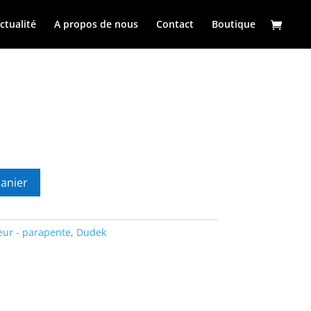
ctualité
A propos de nous
Contact
Boutique
panier
eur - parapente
,
Dudek