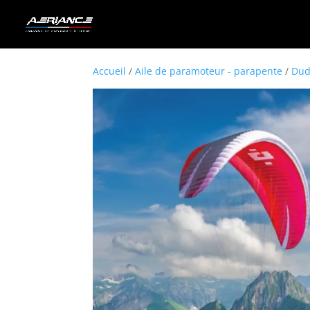
Accueil
/
Aile de paramoteur - parapente
/
Dud