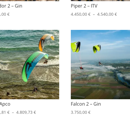
or 2 – Gin
Piper 2 – ITV
Plage
0,00
€
4.450,00
€
–
4.540,00
€
de
prix :
4.450,
à
4.540,
 Apco
Falcon 2 – Gin
Plage
3,81
€
–
4.809,73
€
3.750,00
€
de
prix :