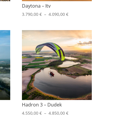
Daytona – Itv
Plage
3.790,00
€
–
4.090,00
€
de
prix :
00 €
3.790,00 €
à
00 €
4.090,00 €
Hadron 3 – Dudek
Plage
4.550,00
€
–
4.850,00
€
de
prix :