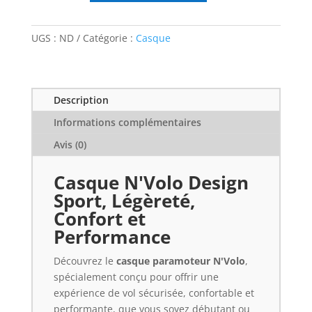
Casque
de
UGS :
ND
Catégorie :
Casque
Paramoteur
N'Volo
Description
Informations complémentaires
Avis (0)
Casque N'Volo Design
Sport, Légèreté,
Confort et
Performance
Découvrez le
casque paramoteur N'Volo
,
spécialement conçu pour offrir une
expérience de vol sécurisée, confortable et
performante, que vous soyez débutant ou