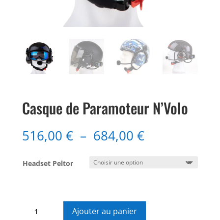
Casque de Paramoteur N’Volo
Plage
516,00
€
–
684,00
€
de
prix :
Headset Peltor
516,00 €
à
684,00 €
quantité
Ajouter au panier
de