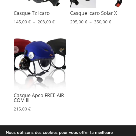
Casque Tz Icaro
Casque Icaro Solar X
Plage
Plage
145,00
€
–
203,00
€
295,00
€
–
350,00
€
de
de
prix :
prix :
145,00 €
295,00 €
à
à
203,00 €
350,00 €
Casque Apco FREE AIR
COM III
215,00
€
Nous utilisons des cookies pour vous offrir la meilleure