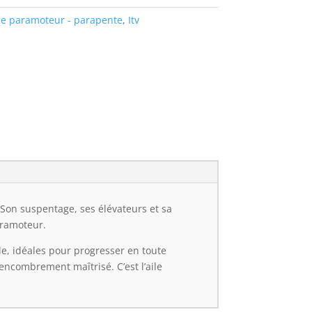
de paramoteur - parapente
,
Itv
 Son suspentage, ses élévateurs et sa
aramoteur.
le, idéales pour progresser en toute
t encombrement maîtrisé. C’est l’aile