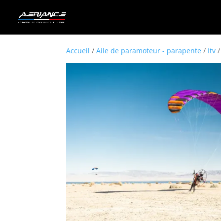
Accueil
/
Aile de paramoteur - parapente
/
Itv
/