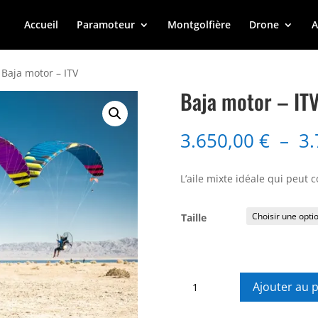
Accueil
Paramoteur
Montgolfière
Drone
A
 Baja motor – ITV
Baja motor – IT
3.650,00
€
–
3
L’aile mixte idéale qui peut 
Taille
quantité
Ajouter au 
de
Baja