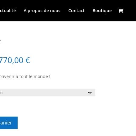
ctualité
A propos de nous
Contact
Boutique
V
Plage
.770,00
€
de
prix :
convenir à tout le monde !
3.650,00 €
à
3.770,00 €
panier