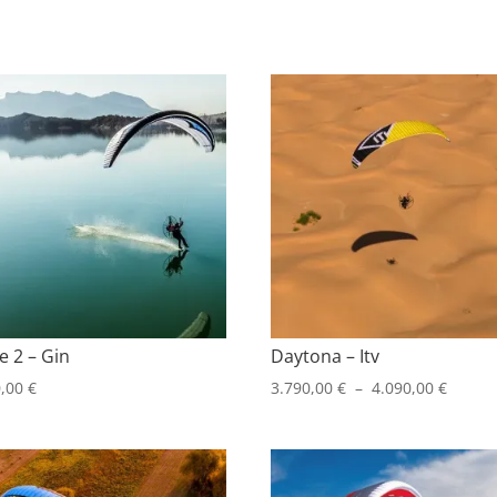
e 2 – Gin
Daytona – Itv
Plage
0,00
€
3.790,00
€
–
4.090,00
€
de
prix :
3.790,