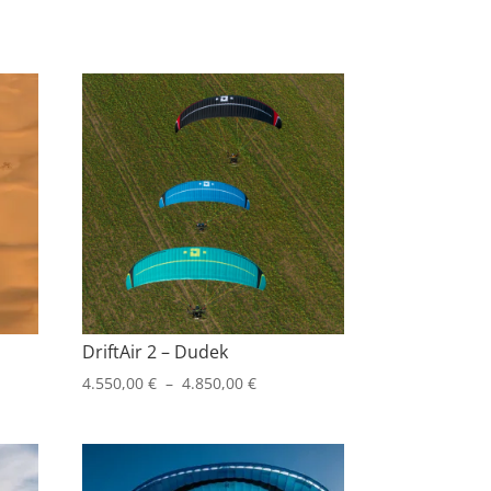
DriftAir 2 – Dudek
Plage
4.550,00
€
–
4.850,00
€
de
prix :
00 €
4.550,00 €